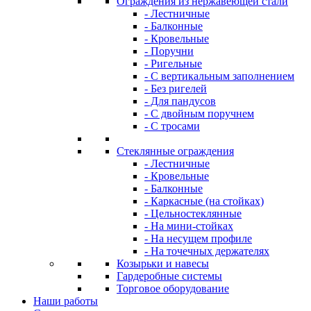
Ограждения из нержавеющей стали
- Лестничные
- Балконные
- Кровельные
- Поручни
- Ригельные
- С вертикальным заполнением
- Без ригелей
- Для пандусов
- С двойным поручнем
- С тросами
Стеклянные ограждения
- Лестничные
- Кровельные
- Балконные
- Каркасные (на стойках)
- Цельностеклянные
- На мини-стойках
- На несущем профиле
- На точечных держателях
Козырьки и навесы
Гардеробные системы
Торговое оборудование
Наши работы