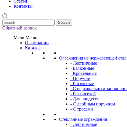
Статьи
Контакты
1
Обратный звонок
Меню
Меню
О компании
Каталог
Ограждения из нержавеющей стал
- Лестничные
- Балконные
- Кровельные
- Поручни
- Ригельные
- С вертикальным заполнен
- Без ригелей
- Для пандусов
- С двойным поручнем
- С тросами
Стеклянные ограждения
- Лестничные