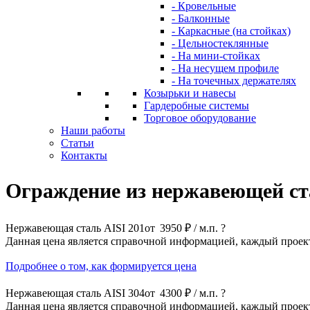
- Кровельные
- Балконные
- Каркасные (на стойках)
- Цельностеклянные
- На мини-стойках
- На несущем профиле
- На точечных держателях
Козырьки и навесы
Гардеробные системы
Торговое оборудование
Наши работы
Статьи
Контакты
Ограждение из нержавеющей ста
Нержавеющая сталь AISI 201
от
3950 ₽ / м.п.
?
Данная цена является справочной информацией, каждый проек
Подробнее о том, как формируется цена
Нержавеющая сталь AISI 304
от
4300 ₽ / м.п.
?
Данная цена является справочной информацией, каждый проек