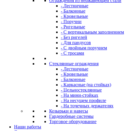
Ограждения из нержавеющей стали
- Лестничные
- Балконные
- Кровельные
- Поручни
- Ригельные
- С вертикальным заполнением
- Без ригелей
- Для пандусов
- С двойным поручнем
- С тросами
Стеклянные ограждения
- Лестничные
- Кровельные
- Балконные
- Каркасные (на стойках)
- Цельностеклянные
- На мини-стойках
- На несущем профиле
- На точечных держателях
Козырьки и навесы
Гардеробные системы
Торговое оборудование
Наши работы