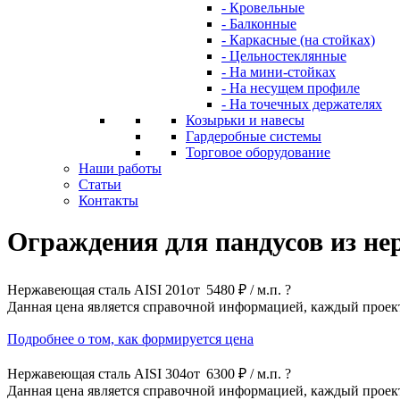
- Кровельные
- Балконные
- Каркасные (на стойках)
- Цельностеклянные
- На мини-стойках
- На несущем профиле
- На точечных держателях
Козырьки и навесы
Гардеробные системы
Торговое оборудование
Наши работы
Статьи
Контакты
Ограждения для пандусов из не
Нержавеющая сталь AISI 201
от
5480 ₽ / м.п.
?
Данная цена является справочной информацией, каждый проек
Подробнее о том, как формируется цена
Нержавеющая сталь AISI 304
от
6300 ₽ / м.п.
?
Данная цена является справочной информацией, каждый проек