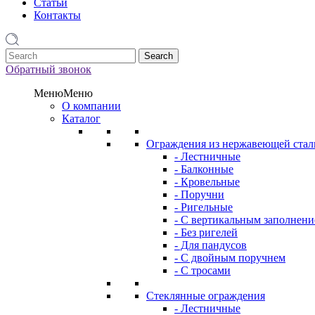
Статьи
Контакты
1
Обратный звонок
Меню
Меню
О компании
Каталог
Ограждения из нержавеющей стал
- Лестничные
- Балконные
- Кровельные
- Поручни
- Ригельные
- С вертикальным заполнен
- Без ригелей
- Для пандусов
- С двойным поручнем
- С тросами
Стеклянные ограждения
- Лестничные