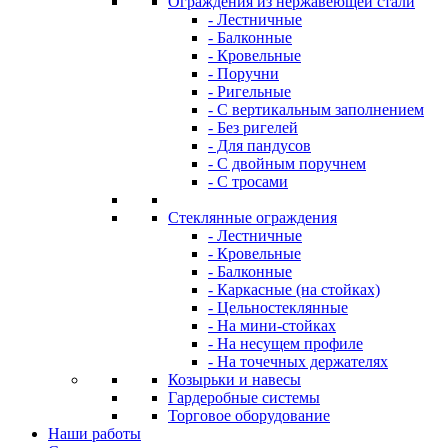
Ограждения из нержавеющей стали
- Лестничные
- Балконные
- Кровельные
- Поручни
- Ригельные
- С вертикальным заполнением
- Без ригелей
- Для пандусов
- С двойным поручнем
- С тросами
Стеклянные ограждения
- Лестничные
- Кровельные
- Балконные
- Каркасные (на стойках)
- Цельностеклянные
- На мини-стойках
- На несущем профиле
- На точечных держателях
Козырьки и навесы
Гардеробные системы
Торговое оборудование
Наши работы