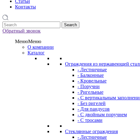
Статьи
Контакты
1
Обратный звонок
Меню
Меню
О компании
Каталог
Ограждения из нержавеющей стал
- Лестничные
- Балконные
- Кровельные
- Поручни
- Ригельные
- С вертикальным заполнен
- Без ригелей
- Для пандусов
- С двойным поручнем
- С тросами
Стеклянные ограждения
- Лестничные