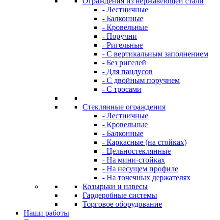
Ограждения из нержавеющей стали
- Лестничные
- Балконные
- Кровельные
- Поручни
- Ригельные
- С вертикальным заполнением
- Без ригелей
- Для пандусов
- С двойным поручнем
- С тросами
Стеклянные ограждения
- Лестничные
- Кровельные
- Балконные
- Каркасные (на стойках)
- Цельностеклянные
- На мини-стойках
- На несущем профиле
- На точечных держателях
Козырьки и навесы
Гардеробные системы
Торговое оборудование
Наши работы