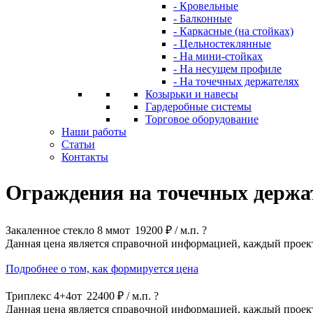
- Кровельные
- Балконные
- Каркасные (на стойках)
- Цельностеклянные
- На мини-стойках
- На несущем профиле
- На точечных держателях
Козырьки и навесы
Гардеробные системы
Торговое оборудование
Наши работы
Статьи
Контакты
Ограждения на точечных держат
Закаленное стекло 8 мм
от
19200 ₽ / м.п.
?
Данная цена является справочной информацией, каждый проек
Подробнее о том, как формируется цена
Триплекс 4+4
от
22400 ₽ / м.п.
?
Данная цена является справочной информацией, каждый проек