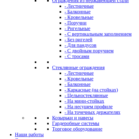
Ограждения из нержавеющей стали
- Лестничные
- Балконные
- Кровельные
- Поручни
- Ригельные
- С вертикальным заполнением
- Без ригелей
- Для пандусов
- С двойным поручнем
- С тросами
Стеклянные ограждения
- Лестничные
- Кровельные
- Балконные
- Каркасные (на стойках)
- Цельностеклянные
- На мини-стойках
- На несущем профиле
- На точечных держателях
Козырьки и навесы
Гардеробные системы
Торговое оборудование
Наши работы