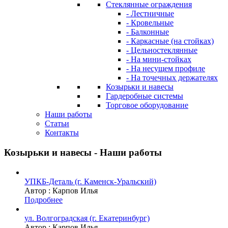
Стеклянные ограждения
- Лестничные
- Кровельные
- Балконные
- Каркасные (на стойках)
- Цельностеклянные
- На мини-стойках
- На несущем профиле
- На точечных держателях
Козырьки и навесы
Гардеробные системы
Торговое оборудование
Наши работы
Статьи
Контакты
Козырьки и навесы - Наши работы
УПКБ-Деталь (г. Каменск-Уральский)
Автор :
Карпов Илья
Подробнее
ул. Волгоградская (г. Екатеринбург)
Автор :
Карпов Илья