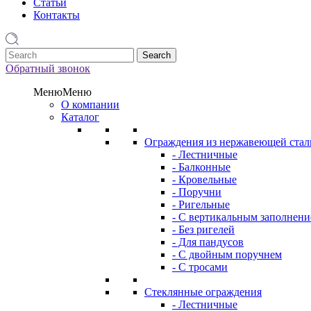
Статьи
Контакты
1
Обратный звонок
Меню
Меню
О компании
Каталог
Ограждения из нержавеющей стал
- Лестничные
- Балконные
- Кровельные
- Поручни
- Ригельные
- С вертикальным заполнен
- Без ригелей
- Для пандусов
- С двойным поручнем
- С тросами
Стеклянные ограждения
- Лестничные