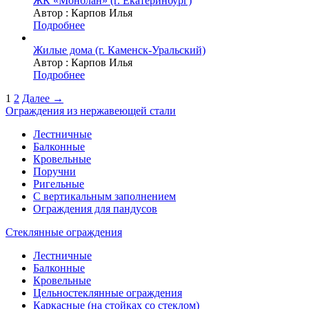
ЖК «Монблан» (г. Екатеринбург)
Автор :
Карпов Илья
Подробнее
Жилые дома (г. Каменск-Уральский)
Автор :
Карпов Илья
Подробнее
1
2
Далее →
Ограждения из нержавеющей стали
Лестничные
Балконные
Кровельные
Поручни
Ригельные
С вертикальным заполнением
Ограждения для пандусов
Стеклянные ограждения
Лестничные
Балконные
Кровельные
Цельностеклянные ограждения
Каркасные (на стойках со стеклом)