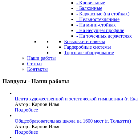
- Кровельные
- Балконные
- Каркасные (на стойках)
- Цельностеклянные
- На мини-стойках
- На несущем профиле
- На точечных держателях
Козырьки и навесы
Гардеробные системы
Торговое оборудование
Наши работы
Статьи
Контакты
Пандусы - Наши работы
Центр художественной и эстетической гимнастики (г. Ека
Автор :
Карпов Илья
Подробнее
Общеобразовательная школа на 1600 мест (г. Тольятти)
Автор :
Карпов Илья
Подробнее