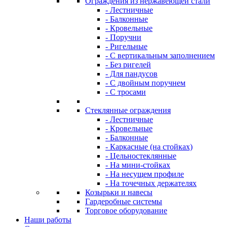
Ограждения из нержавеющей стали
- Лестничные
- Балконные
- Кровельные
- Поручни
- Ригельные
- С вертикальным заполнением
- Без ригелей
- Для пандусов
- С двойным поручнем
- С тросами
Стеклянные ограждения
- Лестничные
- Кровельные
- Балконные
- Каркасные (на стойках)
- Цельностеклянные
- На мини-стойках
- На несущем профиле
- На точечных держателях
Козырьки и навесы
Гардеробные системы
Торговое оборудование
Наши работы