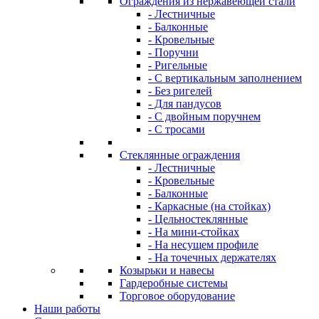
Ограждения из нержавеющей стали
- Лестничные
- Балконные
- Кровельные
- Поручни
- Ригельные
- С вертикальным заполнением
- Без ригелей
- Для пандусов
- С двойным поручнем
- С тросами
Стеклянные ограждения
- Лестничные
- Кровельные
- Балконные
- Каркасные (на стойках)
- Цельностеклянные
- На мини-стойках
- На несущем профиле
- На точечных держателях
Козырьки и навесы
Гардеробные системы
Торговое оборудование
Наши работы