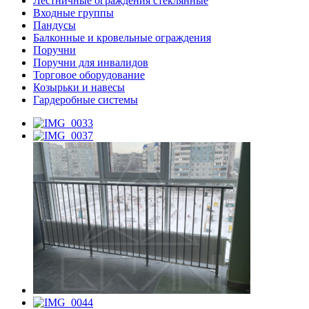
Лестничные ограждения стеклянные
Входные группы
Пандусы
Балконные и кровельные ограждения
Поручни
Поручни для инвалидов
Торговое оборудование
Козырьки и навесы
Гардеробные системы