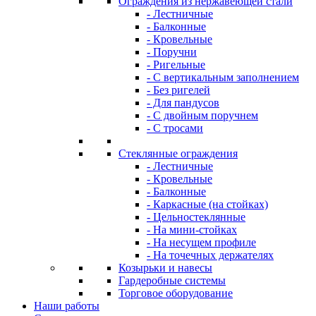
Ограждения из нержавеющей стали
- Лестничные
- Балконные
- Кровельные
- Поручни
- Ригельные
- С вертикальным заполнением
- Без ригелей
- Для пандусов
- С двойным поручнем
- С тросами
Стеклянные ограждения
- Лестничные
- Кровельные
- Балконные
- Каркасные (на стойках)
- Цельностеклянные
- На мини-стойках
- На несущем профиле
- На точечных держателях
Козырьки и навесы
Гардеробные системы
Торговое оборудование
Наши работы