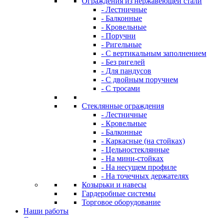
Ограждения из нержавеющей стали
- Лестничные
- Балконные
- Кровельные
- Поручни
- Ригельные
- С вертикальным заполнением
- Без ригелей
- Для пандусов
- С двойным поручнем
- С тросами
Стеклянные ограждения
- Лестничные
- Кровельные
- Балконные
- Каркасные (на стойках)
- Цельностеклянные
- На мини-стойках
- На несущем профиле
- На точечных держателях
Козырьки и навесы
Гардеробные системы
Торговое оборудование
Наши работы