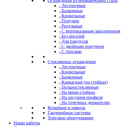
Ограждения из нержавеющей стали
- Лестничные
- Балконные
- Кровельные
- Поручни
- Ригельные
- С вертикальным заполнением
- Без ригелей
- Для пандусов
- С двойным поручнем
- С тросами
Стеклянные ограждения
- Лестничные
- Кровельные
- Балконные
- Каркасные (на стойках)
- Цельностеклянные
- На мини-стойках
- На несущем профиле
- На точечных держателях
Козырьки и навесы
Гардеробные системы
Торговое оборудование
Наши работы