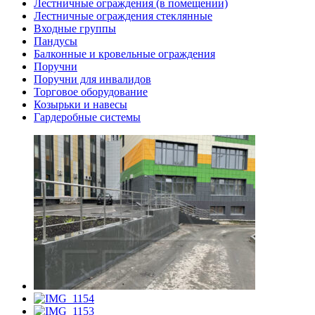
Лестничные ограждения (в помещении)
Лестничные ограждения стеклянные
Входные группы
Пандусы
Балконные и кровельные ограждения
Поручни
Поручни для инвалидов
Торговое оборудование
Козырьки и навесы
Гардеробные системы