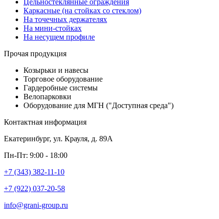
Цельностеклянные ограждения
Каркасные (на стойках со стеклом)
На точечных держателях
На мини-стойках
На несущем профиле
Прочая продукция
Козырьки и навесы
Торговое оборудование
Гардеробные системы
Велопарковки
Оборудование для МГН ("Доступная среда")
Контактная информация
Екатеринбург, ул. Крауля, д. 89А
Пн-Пт: 9:00 - 18:00
+7 (343) 382-11-10
+7 (922) 037-20-58
info@grani-group.ru