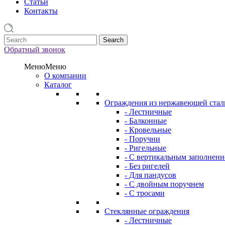
Статьи
Контакты
1
Обратный звонок
Меню
Меню
О компании
Каталог
Ограждения из нержавеющей стал
- Лестничные
- Балконные
- Кровельные
- Поручни
- Ригельные
- С вертикальным заполнен
- Без ригелей
- Для пандусов
- С двойным поручнем
- С тросами
Стеклянные ограждения
- Лестничные