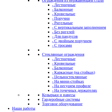
Ограждения из нержавеющей стали
- Лестничные
- Балконные
- Кровельные
- Поручни
- Ригельные
- С вертикальным заполнением
- Без ригелей
- Для пандусов
- С двойным поручнем
- С тросами
Стеклянные ограждения
- Лестничные
- Кровельные
- Балконные
- Каркасные (на стойках)
- Цельностеклянные
- На мини-стойках
- На несущем профиле
- На точечных держателях
Козырьки и навесы
Гардеробные системы
Торговое оборудование
Наши работы