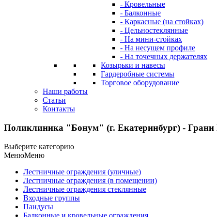
- Кровельные
- Балконные
- Каркасные (на стойках)
- Цельностеклянные
- На мини-стойках
- На несущем профиле
- На точечных держателях
Козырьки и навесы
Гардеробные системы
Торговое оборудование
Наши работы
Статьи
Контакты
Поликлиника "Бонум" (г. Екатеринбург) - Грани
Выберите категорию
Меню
Меню
Лестничные ограждения (уличные)
Лестничные ограждения (в помещении)
Лестничные ограждения стеклянные
Входные группы
Пандусы
Балконные и кровельные ограждения